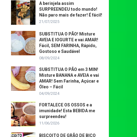
A berinjela assim
SURPREENDEU todo mundo!
Não paro mais de fazer! É fácil!
21/07/2025
SUBSTITUA O PÃO! Misture
AVEIA E IOGURTE e vai AMAR!
Fácil, SEM FARINHA, Rápido,
Gostoso e Saudável
08/09/2024
SUBSTITUA O PÃO em 3 MIN!
Misture BANANA e AVEIA e vai
AMAR! Sem Farinha, Açúcar e
Óleo – Fácil
04/09/2024
FORTALECE OS OSSOS e a
imunidade! Esta BEBIDA me
surpreendeu!
11/06/2026
BISCOITO DE GRÃO DE BICO