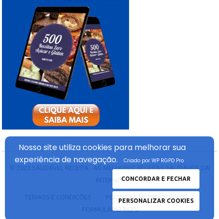
Nosso site utiliza cookies
para melhorar sua
experiência
de navegação.
Criado por WP RGPD Pro
© 2023
SAUDÁVEL RECEITA - AS MELHORES RECEITAS SAUDÁVEIS DA
CONCORDAR E FECHAR
INTERNET
TERMOS E CONDIÇÕES
POLÍTICAS DE PRIVACIDADE
PERSONALIZAR COOKIES
FORMULÁRIO RGPD