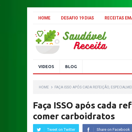
.
HOME
DESAFIO 19 DIAS
RECEITAS E
VIDEOS
BLOG
HOME
FAÇA ISSO APÓS CADA REFEIÇÃO, ESPECIA
Faça ISSO após cada ref
comer carboidratos
Tweet on Twitter
Share on Facebook