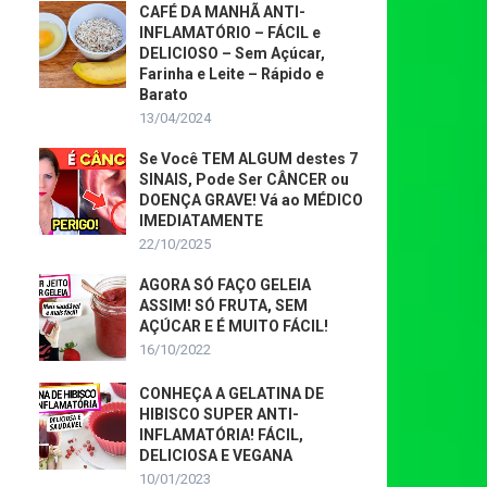
CAFÉ DA MANHÃ ANTI-
INFLAMATÓRIO – FÁCIL e
DELICIOSO – Sem Açúcar,
Farinha e Leite – Rápido e
Barato
13/04/2024
Se Você TEM ALGUM destes 7
SINAIS, Pode Ser CÂNCER ou
DOENÇA GRAVE! Vá ao MÉDICO
IMEDIATAMENTE
22/10/2025
AGORA SÓ FAÇO GELEIA
ASSIM! SÓ FRUTA, SEM
AÇÚCAR E É MUITO FÁCIL!
16/10/2022
CONHEÇA A GELATINA DE
HIBISCO SUPER ANTI-
INFLAMATÓRIA! FÁCIL,
DELICIOSA E VEGANA
10/01/2023