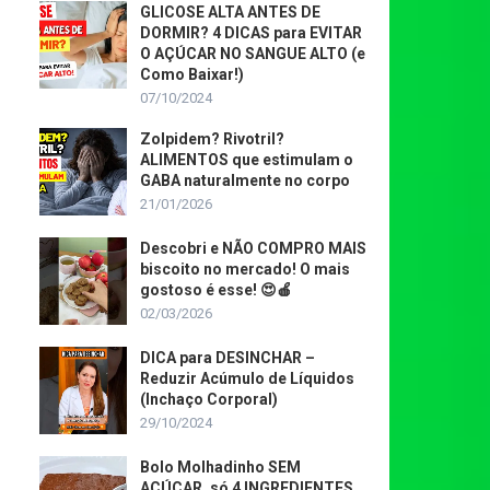
GLICOSE ALTA ANTES DE
DORMIR? 4 DICAS para EVITAR
O AÇÚCAR NO SANGUE ALTO (e
Como Baixar!)
07/10/2024
Zolpidem? Rivotril?
ALIMENTOS que estimulam o
GABA naturalmente no corpo
21/01/2026
Descobri e NÃO COMPRO MAIS
biscoito no mercado! O mais
gostoso é esse! 😍🍎
02/03/2026
DICA para DESINCHAR –
Reduzir Acúmulo de Líquidos
(Inchaço Corporal)
29/10/2024
Bolo Molhadinho SEM
AÇÚCAR, só 4 INGREDIENTES,