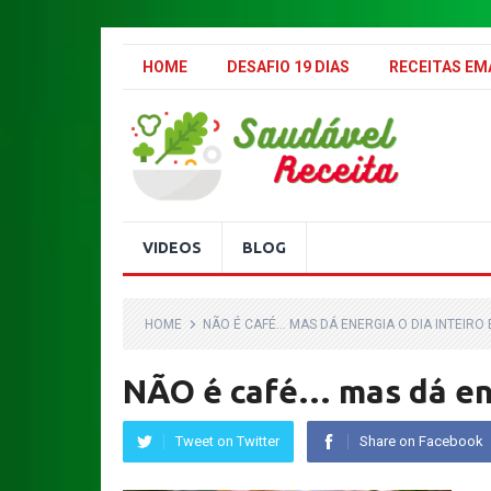
.
HOME
DESAFIO 19 DIAS
RECEITAS E
VIDEOS
BLOG
HOME
NÃO É CAFÉ… MAS DÁ ENERGIA O DIA INTEIRO 
NÃO é café… mas dá ene
Tweet on Twitter
Share on Facebook