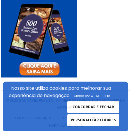
Nosso site utiliza cookies
para melhorar sua
experiência
de navegação.
Criado por WP RGPD Pro
© 2023
SAUDÁVEL RECEITA - AS MELHORES RECEITAS SAUDÁVEIS DA
CONCORDAR E FECHAR
INTERNET
TERMOS E CONDIÇÕES
POLÍTICAS DE PRIVACIDADE
PERSONALIZAR COOKIES
FORMULÁRIO RGPD