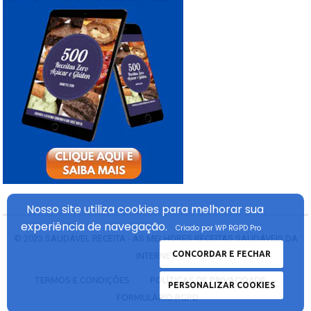
Nosso site utiliza cookies
para melhorar sua
experiência
de navegação.
Criado por WP RGPD Pro
© 2023
SAUDÁVEL RECEITA - AS MELHORES RECEITAS SAUDÁVEIS DA
CONCORDAR E FECHAR
INTERNET
TERMOS E CONDIÇÕES
POLÍTICAS DE PRIVACIDADE
PERSONALIZAR COOKIES
FORMULÁRIO RGPD