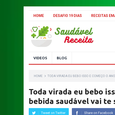
.
HOME
DESAFIO 19 DIAS
RECEITAS E
VIDEOS
BLOG
HOME
TODA VIRADA EU BEBO ISSO E COMEÇO O ANO
Toda virada eu bebo is
bebida saudável vai te
Tweet on Twitter
Share on Facebook