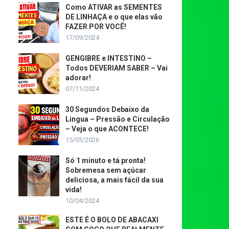
Como ATIVAR as SEMENTES
DE LINHAÇA e o que elas vão
FAZER POR VOCÊ!
17/09/2024
GENGIBRE e INTESTINO –
Todos DEVERIAM SABER – Vai
adorar!
07/11/2024
30 Segundos Debaixo da
Lingua – Pressão e Circulação
– Veja o que ACONTECE!
15/05/2026
Só 1 minuto e tá pronta!
Sobremesa sem açúcar
deliciosa, a mais fácil da sua
vida!
10/04/2024
ESTE É O BOLO DE ABACAXI