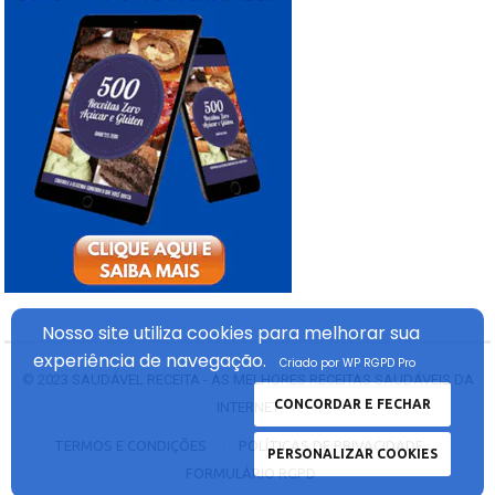
Nosso site utiliza cookies
para melhorar sua
experiência
de navegação.
Criado por WP RGPD Pro
© 2023
SAUDÁVEL RECEITA - AS MELHORES RECEITAS SAUDÁVEIS DA
CONCORDAR E FECHAR
INTERNET
TERMOS E CONDIÇÕES
POLÍTICAS DE PRIVACIDADE
PERSONALIZAR COOKIES
FORMULÁRIO RGPD