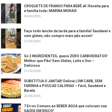
CROQUETE DE FRANGO PARA BEBÊ 👶 | Receita para
a família toda | MARINA MORAIS
30/04/2025
Faço todo lanche da tarde para a família! Saudável e
sem glúten, não compro mais pão assim!
21/05/2025
Só 2 INGREDIENTES, quase ZERO CARBOIDRATOS!
Melhor que Pão! Sem Glúten, Leite e Ovo –
Delicioso
21/05/2026
SUBSTITUA O JANTAR! Delícia LOW CARB, SEM
FARINHA e POUCAS CALORIAS – Fácil, Saudável e
Barata
23/06/2025
7 Erros Comuns ao BEBER ÁGUA que colocam sua
SAÚDE EM RISCO!