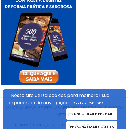
Nosso site utiliza cookies
para melhorar sua
experiência
de navegação.
Criado por WP RGPD Pro
© 2023
SAUDÁVEL RECEITA - AS MELHORES RECEITAS SAUDÁVEIS DA
CONCORDAR E FECHAR
INTERNET
TERMOS E CONDIÇÕES
POLÍTICAS DE PRIVACIDADE
PERSONALIZAR COOKIES