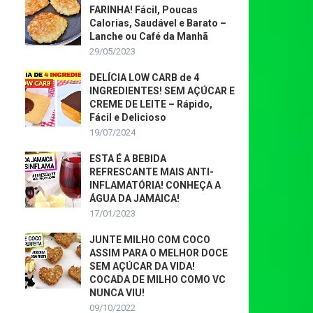
FARINHA! Fácil, Poucas
Calorias, Saudável e Barato –
Lanche ou Café da Manhã
29/05/2023
DELÍCIA LOW CARB de 4
INGREDIENTES! SEM AÇÚCAR E
CREME DE LEITE – Rápido,
Fácil e Delicioso
19/07/2024
ESTA É A BEBIDA
REFRESCANTE MAIS ANTI-
INFLAMATÓRIA! CONHEÇA A
ÁGUA DA JAMAICA!
17/01/2023
JUNTE MILHO COM COCO
ASSIM PARA O MELHOR DOCE
SEM AÇÚCAR DA VIDA!
COCADA DE MILHO COMO VC
NUNCA VIU!
09/10/2022