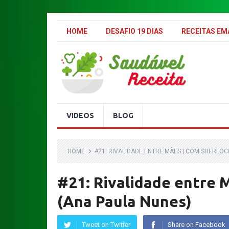
.
HOME
DESAFIO 19 DIAS
RECEITAS E
VIDEOS
BLOG
HOME
#21: RIVALIDADE ENTRE MÃES | COM SHERLO
#21: Rivalidade entre 
(Ana Paula Nunes)
Tweet on Twitter
Share on Facebook