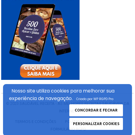
Nosso site utiliza cookies
para melhorar sua
experiência
de navegação.
Criado por WP RGPD Pro
© 2023
SAUDÁVEL RECEITA - AS MELHORES RECEITAS SAUDÁVEIS DA
CONCORDAR E FECHAR
INTERNET
TERMOS E CONDIÇÕES
POLÍTICAS DE PRIVACIDADE
PERSONALIZAR COOKIES
FORMULÁRIO RGPD