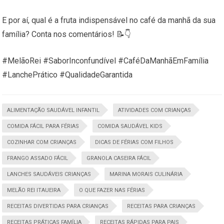
E por aí, qual é a fruta indispensável no café da manhã da sua
família? Conta nos comentários! 📝👇
#MelãoRei #SaborInconfundível #CaféDaManhãEmFamília
#LanchePrático #QualidadeGarantida
ALIMENTAÇÃO SAUDÁVEL INFANTIL
ATIVIDADES COM CRIANÇAS
COMIDA FÁCIL PARA FÉRIAS
COMIDA SAUDÁVEL KIDS
COZINHAR COM CRIANÇAS
DICAS DE FÉRIAS COM FILHOS
FRANGO ASSADO FÁCIL
GRANOLA CASEIRA FÁCIL
LANCHES SAUDÁVEIS CRIANÇAS
MARINA MORAIS CULINÁRIA
MELÃO REI ITAUEIRA
O QUE FAZER NAS FÉRIAS
RECEITAS DIVERTIDAS PARA CRIANÇAS
RECEITAS PARA CRIANÇAS
RECEITAS PRÁTICAS FAMÍLIA
RECEITAS RÁPIDAS PARA PAIS