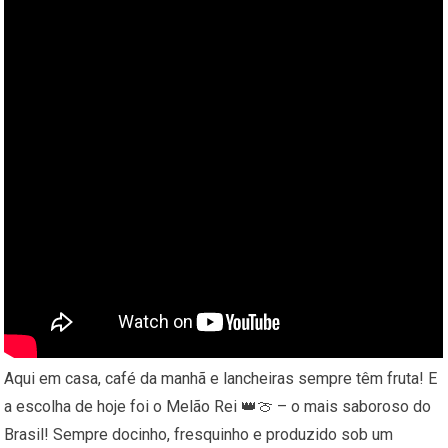
Aqui em casa, café da manhã e lancheiras sempre têm fruta! E
a escolha de hoje foi o Melão Rei 👑🍈 – o mais saboroso do
Brasil! Sempre docinho, fresquinho e produzido sob um