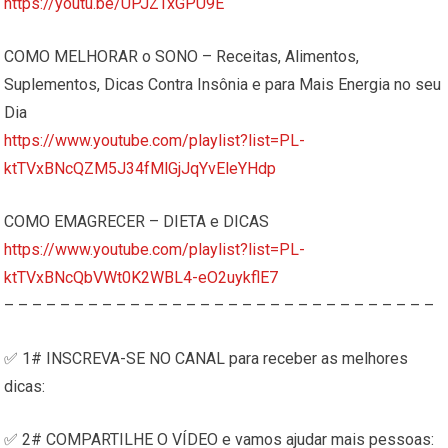
https://youtu.be/UPJZTxGPU9E
COMO MELHORAR o SONO – Receitas, Alimentos,
Suplementos, Dicas Contra Insônia e para Mais Energia no seu
Dia
https://www.youtube.com/playlist?list=PL-
ktTVxBNcQZM5J34fMlGjJqYvEleYHdp
COMO EMAGRECER – DIETA e DICAS
https://www.youtube.com/playlist?list=PL-
ktTVxBNcQbVWt0K2WBL4-eO2uykflE7
– – – – – – – – – – – – – – – – – – – – – – – – – – – – – – –
✅ 1# INSCREVA-SE NO CANAL para receber as melhores
dicas:
✅ 2# COMPARTILHE O VÍDEO e vamos ajudar mais pessoas: