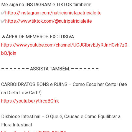
Me siga no INSTAGRAM e TIKTOK também!
✅
https://instagram.com/nutricionistapatricialeite
✅
https://www.tiktok.com/@nutripatricialeite
🔥ÁREA DE MEMBROS EXCLUSIVA:
https://www.youtube.com/channel/UCJCIbrvEJyRJnHGvh7z0-
bQ/join
– – – – – – – ASSISTA TAMBÉM: – – – – – – –
CARBOIDRATOS BONS e RUINS – Como Escolher Certo! (até
na Dieta Low Carb!)
https://youtu.be/ytIrcqBGfrk
Disbiose Intestinal – O Que é, Causas e Como Equilibrar a
Flora Intestinal