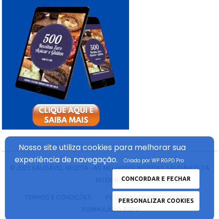
Nosso site utiliza cookies
para melhorar sua
experiência
de navegação.
Criado por WP RGPD Pro
© 2023
SAUDÁVEL RECEITA - AS MELHORES RECEITAS SAUDÁVEIS DA
CONCORDAR E FECHAR
INTERNET
TERMOS E CONDIÇÕES
POLÍTICAS DE PRIVACIDADE
PERSONALIZAR COOKIES
FORMULÁRIO RGPD