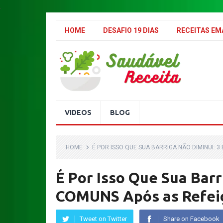
.
HOME
DESAFIO 19 DIAS
RECEITAS E
VIDEOS
BLOG
HOME
É POR ISSO QUE SUA BARRIGA NÃO DIMINUI: 
É Por Isso Que Sua Bar
COMUNS Após as Refei
Tweet on Twitter
Share on Facebook