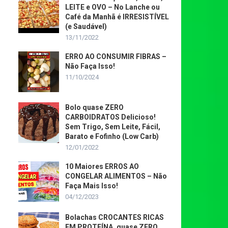
LEITE e OVO – No Lanche ou
Café da Manhã é IRRESISTÍVEL
(e Saudável)
13/11/2022
ERRO AO CONSUMIR FIBRAS –
Não Faça Isso!
11/10/2024
Bolo quase ZERO
CARBOIDRATOS Delicioso!
Sem Trigo, Sem Leite, Fácil,
Barato e Fofinho (Low Carb)
12/01/2022
10 Maiores ERROS AO
CONGELAR ALIMENTOS – Não
Faça Mais Isso!
04/12/2023
Bolachas CROCANTES RICAS
EM PROTEÍNA, quase ZERO