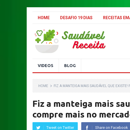
.
HOME
DESAFIO 19 DIAS
RECEITAS E
VIDEOS
BLOG
HOME
FIZ A MANTEIGA MAIS SAUDÁVEL QUE EXISTE!
Fiz a manteiga mais sau
compre mais no mercad
Tweet on Twitter
Share on Facebook