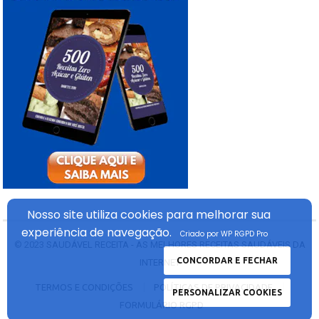
Nosso site utiliza cookies
para melhorar sua
experiência
de navegação.
Criado por WP RGPD Pro
© 2023
SAUDÁVEL RECEITA - AS MELHORES RECEITAS SAUDÁVEIS DA
CONCORDAR E FECHAR
INTERNET
TERMOS E CONDIÇÕES
POLÍTICAS DE PRIVACIDADE
PERSONALIZAR COOKIES
FORMULÁRIO RGPD