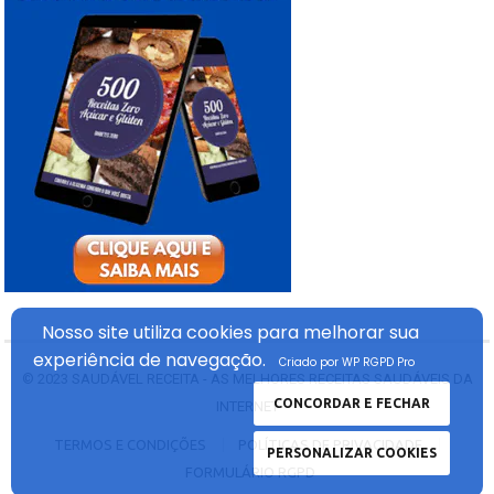
Nosso site utiliza cookies
para melhorar sua
experiência
de navegação.
Criado por WP RGPD Pro
© 2023
SAUDÁVEL RECEITA - AS MELHORES RECEITAS SAUDÁVEIS DA
CONCORDAR E FECHAR
INTERNET
TERMOS E CONDIÇÕES
POLÍTICAS DE PRIVACIDADE
PERSONALIZAR COOKIES
FORMULÁRIO RGPD