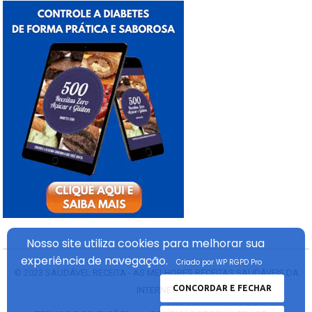
Nosso site utiliza cookies
para melhorar sua
experiência
de navegação.
Criado por WP RGPD Pro
© 2023
SAUDÁVEL RECEITA - AS MELHORES RECEITAS SAUDÁVEIS DA
CONCORDAR E FECHAR
INTERNET