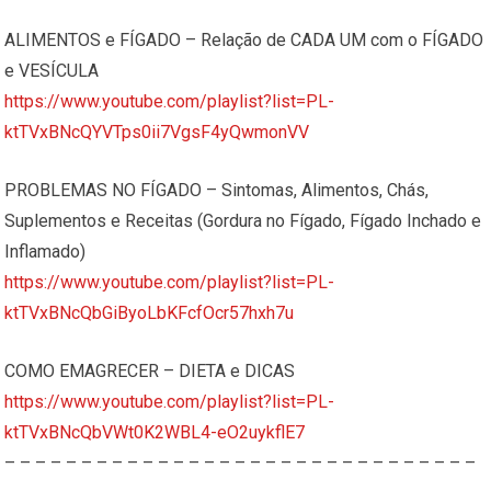
ALIMENTOS e FÍGADO – Relação de CADA UM com o FÍGADO
e VESÍCULA
https://www.youtube.com/playlist?list=PL-
ktTVxBNcQYVTps0ii7VgsF4yQwmonVV
PROBLEMAS NO FÍGADO – Sintomas, Alimentos, Chás,
Suplementos e Receitas (Gordura no Fígado, Fígado Inchado e
Inflamado)
https://www.youtube.com/playlist?list=PL-
ktTVxBNcQbGiByoLbKFcfOcr57hxh7u
COMO EMAGRECER – DIETA e DICAS
https://www.youtube.com/playlist?list=PL-
ktTVxBNcQbVWt0K2WBL4-eO2uykflE7
– – – – – – – – – – – – – – – – – – – – – – – – – – – – – – –