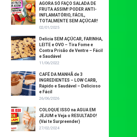
AGORA SÓ FAÇO SALADA DE
FRUTA ASSIM! PODER ANTI-
INFLAMATÓRIO, FÁCIL,
TOTALMENTE SEM AÇÚCAR!
02/01/2025
Delícia SEM AÇÚCAR, FARINHA,
LEITE e OVO – Tira Fome e
Contra Prisão de Ventre – Fácil
e Saudável
11/06/2022
CAFÉ DA MANHÃ de 3
INGREDIENTES – LOW CARB,
Rápido e Saudável – Delicioso
e Fácil
26/06/2026
COLOQUE ISSO na AGUA EM
JEJUM e Veja o RESULTADO!
(Vai te Surpreender)
27/02/2024