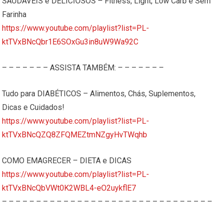
SAUDÁVEIS e DELICIOSOS – Fitness, Light, Low Carb e Sem
Farinha
https://www.youtube.com/playlist?list=PL-
ktTVxBNcQbr1E6SOxGu3in8uW9Wa92C
– – – – – – – ASSISTA TAMBÉM: – – – – – – –
Tudo para DIABÉTICOS – Alimentos, Chás, Suplementos,
Dicas e Cuidados!
https://www.youtube.com/playlist?list=PL-
ktTVxBNcQZQ8ZFQMEZtmNZgyHvTWqhb
COMO EMAGRECER – DIETA e DICAS
https://www.youtube.com/playlist?list=PL-
ktTVxBNcQbVWt0K2WBL4-eO2uykflE7
– – – – – – – – – – – – – – – – – – – – – – – – – – – – – – –