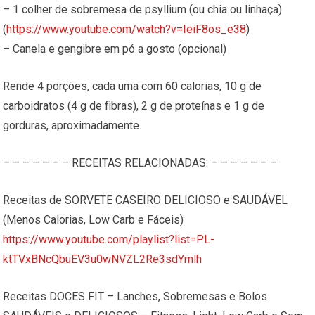
– 1 colher de sobremesa de psyllium (ou chia ou linhaça)
(
https://www.youtube.com/watch?v=IeiF8os_e38
)
– Canela e gengibre em pó a gosto (opcional)
Rende 4 porções, cada uma com 60 calorias, 10 g de
carboidratos (4 g de fibras), 2 g de proteínas e 1 g de
gorduras, aproximadamente.
– – – – – – – RECEITAS RELACIONADAS: – – – – – – –
Receitas de SORVETE CASEIRO DELICIOSO e SAUDÁVEL
(Menos Calorias, Low Carb e Fáceis)
https://www.youtube.com/playlist?list=PL-
ktTVxBNcQbuEV3u0wNVZL2Re3sdYmlh
Receitas DOCES FIT – Lanches, Sobremesas e Bolos