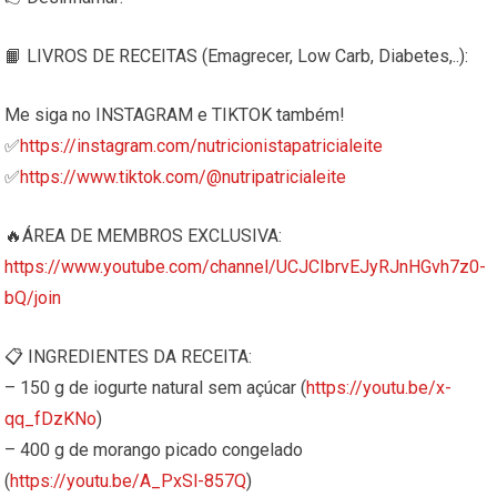
📙 LIVROS DE RECEITAS (Emagrecer, Low Carb, Diabetes,..):
Me siga no INSTAGRAM e TIKTOK também!
✅
https://instagram.com/nutricionistapatricialeite
✅
https://www.tiktok.com/@nutripatricialeite
🔥ÁREA DE MEMBROS EXCLUSIVA:
https://www.youtube.com/channel/UCJCIbrvEJyRJnHGvh7z0-
bQ/join
📋 INGREDIENTES DA RECEITA:
– 150 g de iogurte natural sem açúcar (
https://youtu.be/x-
qq_fDzKNo
)
– 400 g de morango picado congelado
(
https://youtu.be/A_PxSl-857Q
)