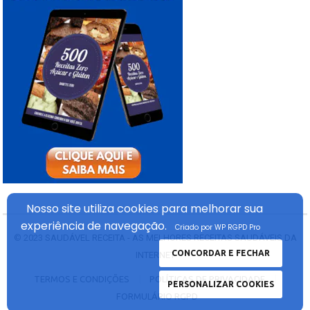
Nosso site utiliza cookies
para melhorar sua
experiência
de navegação.
Criado por WP RGPD Pro
© 2023
SAUDÁVEL RECEITA - AS MELHORES RECEITAS SAUDÁVEIS DA
CONCORDAR E FECHAR
INTERNET
TERMOS E CONDIÇÕES
POLÍTICAS DE PRIVACIDADE
PERSONALIZAR COOKIES
FORMULÁRIO RGPD