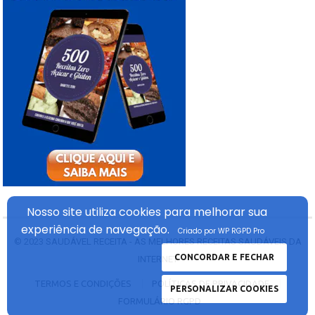
Nosso site utiliza cookies
para melhorar sua
experiência
de navegação.
Criado por WP RGPD Pro
© 2023
SAUDÁVEL RECEITA - AS MELHORES RECEITAS SAUDÁVEIS DA
CONCORDAR E FECHAR
INTERNET
TERMOS E CONDIÇÕES
POLÍTICAS DE PRIVACIDADE
PERSONALIZAR COOKIES
FORMULÁRIO RGPD