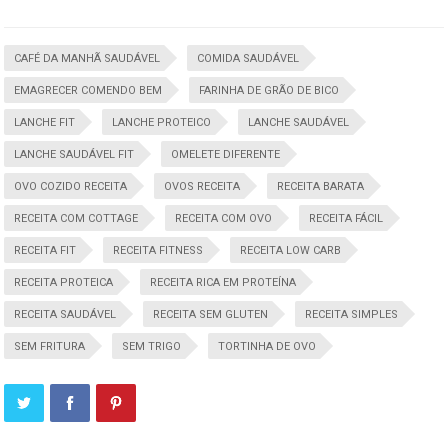
CAFÉ DA MANHÃ SAUDÁVEL
COMIDA SAUDÁVEL
EMAGRECER COMENDO BEM
FARINHA DE GRÃO DE BICO
LANCHE FIT
LANCHE PROTEICO
LANCHE SAUDÁVEL
LANCHE SAUDÁVEL FIT
OMELETE DIFERENTE
OVO COZIDO RECEITA
OVOS RECEITA
RECEITA BARATA
RECEITA COM COTTAGE
RECEITA COM OVO
RECEITA FÁCIL
RECEITA FIT
RECEITA FITNESS
RECEITA LOW CARB
RECEITA PROTEICA
RECEITA RICA EM PROTEÍNA
RECEITA SAUDÁVEL
RECEITA SEM GLUTEN
RECEITA SIMPLES
SEM FRITURA
SEM TRIGO
TORTINHA DE OVO