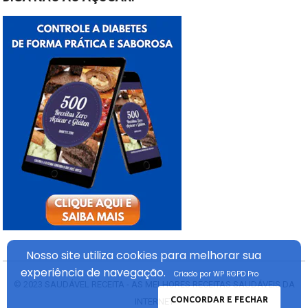
Nosso site utiliza cookies
para melhorar sua
experiência
de navegação.
Criado por WP RGPD Pro
© 2023
SAUDÁVEL RECEITA - AS MELHORES RECEITAS SAUDÁVEIS DA
CONCORDAR E FECHAR
INTERNET