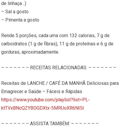
de linhaça…)
– Sal a gosto
– Pimenta a gosto
Rende 5 porções, cada uma com 132 calorias, 7 g de
carboidratos (1 g de fibras), 11 g de proteínas e 6 g de
gorduras, aproximadamente.
– – – – – – – RECEITAS RELACIONADAS: – – – – – – –
Receitas de LANCHE / CAFÉ DA MANHÃ Deliciosas para
Emagrecer e Saúde – Fáceis e Rápidas
https://www.youtube.com/playlist?list=PL-
ktTVxBNcQZYBDGDXtx-5MRUoXR6NI5I
– – – – – – – ASSISTA TAMBÉM: – – – – – – –