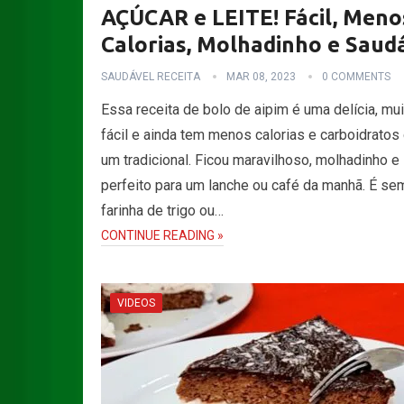
AÇÚCAR e LEITE! Fácil, Meno
Calorias, Molhadinho e Saud
SAUDÁVEL RECEITA
MAR 08, 2023
0 COMMENTS
Essa receita de bolo de aipim é uma delícia, mui
fácil e ainda tem menos calorias e carboidratos
um tradicional. Ficou maravilhoso, molhadinho e
perfeito para um lanche ou café da manhã. É se
farinha de trigo ou…
CONTINUE READING »
VIDEOS