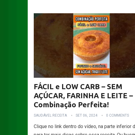
FÁCIL e LOW CARB – SEM
AÇÚCAR, FARINHA E LEITE –
Combinação Perfeita!
SAUDÁVEL RECEITA
SET 06, 2024
0 COMMENTS
Clique no link dentro do vídeo, na parte inferior d
para ter mais dicas sobre essa receita. Ou bus