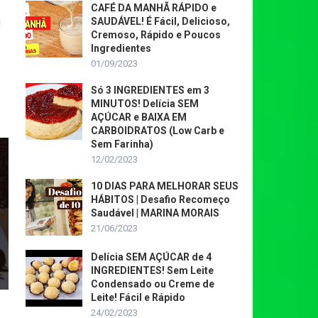
CAFÉ DA MANHÃ RÁPIDO e
m
SAUDÁVEL! É Fácil, Delicioso,
Cremoso, Rápido e Poucos
Ingredientes
01/09/2023
Só 3 INGREDIENTES em 3
MINUTOS! Delícia SEM
AÇÚCAR e BAIXA EM
CARBOIDRATOS (Low Carb e
Sem Farinha)
12/02/2023
10 DIAS PARA MELHORAR SEUS
HÁBITOS | Desafio Recomeço
Saudável | MARINA MORAIS
21/06/2023
Delícia SEM AÇÚCAR de 4
INGREDIENTES! Sem Leite
Condensado ou Creme de
Leite! Fácil e Rápido
24/02/2023