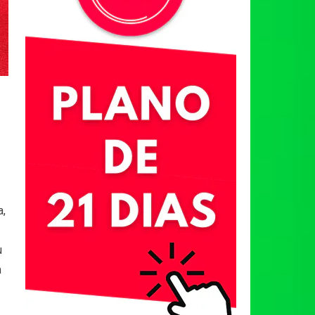
a,
u
m