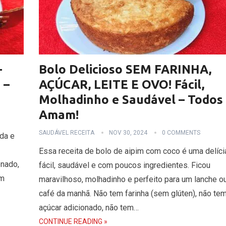
–
Bolo Delicioso SEM FARINHA,
 –
AÇÚCAR, LEITE E OVO! Fácil,
Molhadinho e Saudável – Todos
Amam!
SAUDÁVEL RECEITA
NOV 30, 2024
0 COMMENTS
ida e
Essa receita de bolo de aipim com coco é uma delíci
onado,
fácil, saudável e com poucos ingredientes. Ficou
em
maravilhoso, molhadinho e perfeito para um lanche o
café da manhã. Não tem farinha (sem glúten), não te
açúcar adicionado, não tem…
CONTINUE READING »