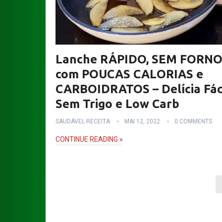
Lanche RÁPIDO, SEM FORN
com POUCAS CALORIAS e
CARBOIDRATOS – Delícia Fáci
Sem Trigo e Low Carb
SAUDÁVEL RECEITA
MAI 12, 2022
0 COMMENTS
CONTINUE READING »
Paginação
dos
conteúdos