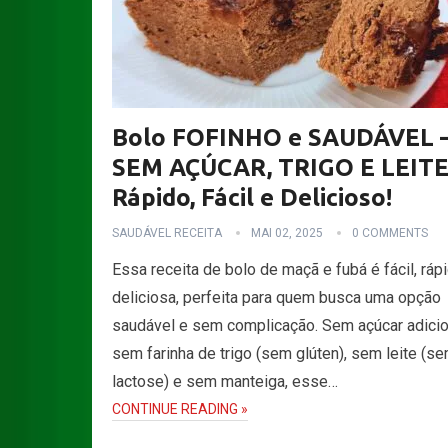
Bolo FOFINHO e SAUDÁVEL 
SEM AÇÚCAR, TRIGO E LEITE
Rápido, Fácil e Delicioso!
SAUDÁVEL RECEITA
MAI 02, 2025
0 COMMENTS
Essa receita de bolo de maçã e fubá é fácil, ráp
deliciosa, perfeita para quem busca uma opção
saudável e sem complicação. Sem açúcar adici
sem farinha de trigo (sem glúten), sem leite (s
lactose) e sem manteiga, esse…
CONTINUE READING »