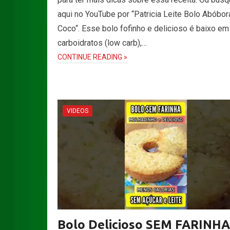
aqui no YouTube por “Patricia Leite Bolo Abóbor
Coco“. Esse bolo fofinho e delicioso é baixo em
carboidratos (low carb),…
CONTINUE READING »
VIDEOS
Bolo Delicioso SEM FARINHA