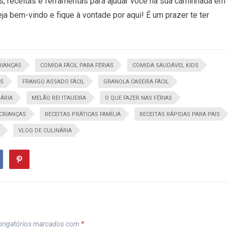
as, receitas e ferramentas para ajudar você na sua caminhada em
ja bem-vindo e fique à vontade por aqui! É um prazer te ter
RIANÇAS
COMIDA FÁCIL PARA FÉRIAS
COMIDA SAUDÁVEL KIDS
OS
FRANGO ASSADO FÁCIL
GRANOLA CASEIRA FÁCIL
ÁRIA
MELÃO REI ITAUEIRA
O QUE FAZER NAS FÉRIAS
 CRIANÇAS
RECEITAS PRÁTICAS FAMÍLIA
RECEITAS RÁPIDAS PARA PAIS
VLOG DE CULINÁRIA
rigatórios marcados com
*