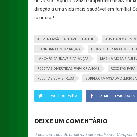
de Jesus. Aqui no canal compartilho dicas, idei
direção a uma vida mais saudável em família! Se
conosco!
ALIMENTAÇÃO SAUDÁVEL INFANTIL
ATIVIDADES COM C
COZINHAR COM CRIANÇAS
DICAS DE FÉRIAS COM FILH
LANCHES SAUDÁVEIS CRIANÇAS
MARINA MORAIS CULIN
RECEITAS DIVERTIDAS PARA CRIANÇAS
RECEITAS PARA
RECEITAS SEM STRESS
SOBRECOXA ASSADA DELICIOSA
Tweet on Twitter
Share on Facebook
DEIXE UM COMENTÁRIO
O seu endereço de email não será publicado.
Campos ob