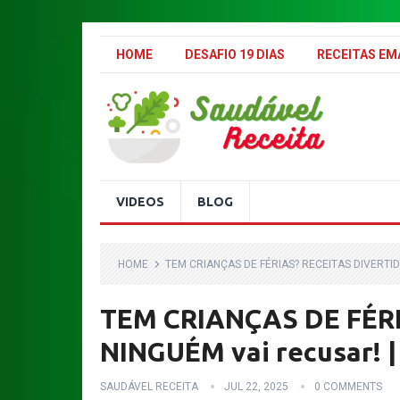
.
HOME
DESAFIO 19 DIAS
RECEITAS E
VIDEOS
BLOG
HOME
TEM CRIANÇAS DE FÉRIAS? RECEITAS DIVERTI
TEM CRIANÇAS DE FÉRIA
NINGUÉM vai recusar! |
SAUDÁVEL RECEITA
JUL 22, 2025
0 COMMENTS