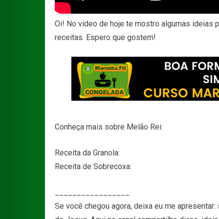
Oi! No vídeo de hoje te mostro algumas ideias pa
receitas. Espero que gostem!
Conheça mais sobre Melão Rei:
Receita da Granola:
Receita de Sobrecoxa:
_________________
Se você chegou agora, deixa eu me apresentar: s