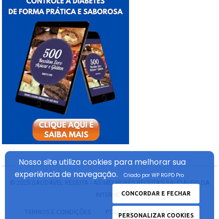
Nosso site utiliza cookies
para melhorar sua
experiência
de navegação.
Criado por WP RGPD Pro
© 2023
SAUDÁVEL RECEITA - AS MELHORES RECEITAS SAUDÁVEIS DA
CONCORDAR E FECHAR
INTERNET
TERMOS E CONDIÇÕES
POLÍTICAS DE PRIVACIDADE
PERSONALIZAR COOKIES