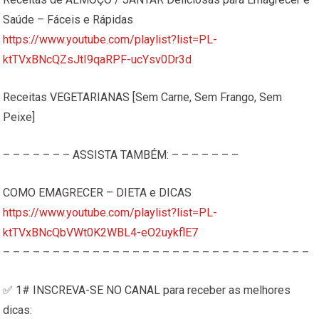
Saúde – Fáceis e Rápidas
https://www.youtube.com/playlist?list=PL-
ktTVxBNcQZsJtI9qaRPF-ucYsv0Dr3d
Receitas VEGETARIANAS [Sem Carne, Sem Frango, Sem
Peixe]
– – – – – – – ASSISTA TAMBÉM: – – – – – – –
COMO EMAGRECER – DIETA e DICAS
https://www.youtube.com/playlist?list=PL-
ktTVxBNcQbVWt0K2WBL4-eO2uykflE7
– – – – – – – – – – – – – – – – – – – – – – – – – – – – – – –
✅ 1# INSCREVA-SE NO CANAL para receber as melhores
dicas: