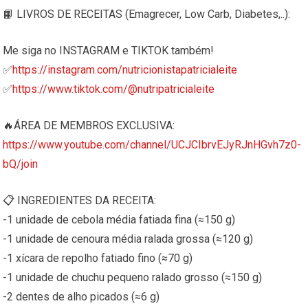
📙 LIVROS DE RECEITAS (Emagrecer, Low Carb, Diabetes,..):
Me siga no INSTAGRAM e TIKTOK também!
✅
https://instagram.com/nutricionistapatricialeite
✅
https://www.tiktok.com/@nutripatricialeite
🔥ÁREA DE MEMBROS EXCLUSIVA:
https://www.youtube.com/channel/UCJCIbrvEJyRJnHGvh7z0-
bQ/join
📋 INGREDIENTES DA RECEITA:
-1 unidade de cebola média fatiada fina (≈150 g)
-1 unidade de cenoura média ralada grossa (≈120 g)
-1 xícara de repolho fatiado fino (≈70 g)
-1 unidade de chuchu pequeno ralado grosso (≈150 g)
-2 dentes de alho picados (≈6 g)