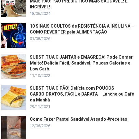
MAIS PÃO! PÃO PREBIÓTICO MAIS SAUDÁVEL! É
INCRÍVEL!
18/06/2024
10 SINAIS OCULTOS de RESISTÊNCIA À INSULINA —
COMO REVERTER pela ALIMENTAÇÃO
01/08/2026
SUBSTITUA O JANTAR e EMAGREÇA! Pode Comer
Muito! Delícia Fácil, Saudável, Poucas Calorias e
Low Carb
11/10/2022
SUBSTITUA O PÃO! Delícia com POUCOS
CARBOIDRATOS, FÁCIL e BARATA – Lanche ou Café
da Manhã
29/11/2021
Como Fazer Pastel Saudável Assado #receitas
12/06/2026