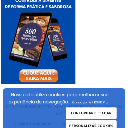
Nosso site utiliza cookies
para melhorar sua
experiência
de navegação.
Criado por WP RGPD Pro
© 2023
SAUDÁVEL RECEITA - AS MELHORES RECEITAS SAUDÁVEIS DA
CONCORDAR E FECHAR
INTERNET
TERMOS E CONDIÇÕES
POLÍTICAS DE PRIVACIDADE
PERSONALIZAR COOKIES