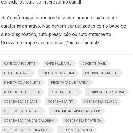
convide-os para se inscrever no canal!
⚠️ As informações disponibilizadas nesse canal são de
caráter informativo. Não devem ser utilizadas como base de
auto-diagnóstico, auto-prescrição ou auto-tratamento.
Consulte sempre seu médico e/ou nutricionista.
CAFÉ COM IOGURTE
CAFÉ SAUDÁVEL
DOCE FIT FACIL
DOCE SAUDÁVEL
DOCE SEM GORDURA
MOUSSE DE CAFÉ FIT
RECEITA COM IOGURTE
RECEITA FACIL E RAPIDA
RECEITA FIT DELICIOSA
RECEITA FITNESS
SOBREMESA CREMOSA
SOBREMESA DE CAFE
SOBREMESA FIT
SOBREMESA GELADA
SOBREMESA LOW CARB
SOBREMESA PARA EMAGRECER
SOBREMESA POUCAS CALORIAS
SOBREMESA PROTEICA
SOBREMESA PROTEICA FÁCIL
SOBREMESA RAPIDA