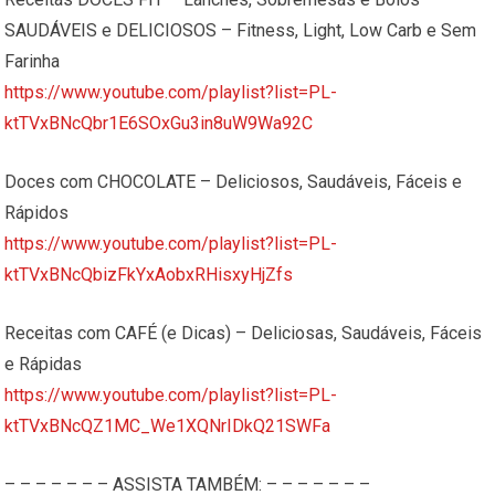
SAUDÁVEIS e DELICIOSOS – Fitness, Light, Low Carb e Sem
Farinha
https://www.youtube.com/playlist?list=PL-
ktTVxBNcQbr1E6SOxGu3in8uW9Wa92C
Doces com CHOCOLATE – Deliciosos, Saudáveis, Fáceis e
Rápidos
https://www.youtube.com/playlist?list=PL-
ktTVxBNcQbizFkYxAobxRHisxyHjZfs
Receitas com CAFÉ (e Dicas) – Deliciosas, Saudáveis, Fáceis
e Rápidas
https://www.youtube.com/playlist?list=PL-
ktTVxBNcQZ1MC_We1XQNrIDkQ21SWFa
– – – – – – – ASSISTA TAMBÉM: – – – – – – –