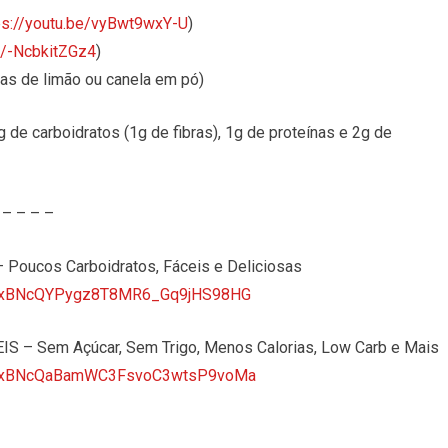
ps://youtu.be/vyBwt9wxY-U
)
be/-NcbkitZGz4
)
pas de limão ou canela em pó)
de carboidratos (1g de fibras), 1g de proteínas e 2g de
– – – –
Poucos Carboidratos, Fáceis e Deliciosas
ktTVxBNcQYPygz8T8MR6_Gq9jHS98HG
 – Sem Açúcar, Sem Trigo, Menos Calorias, Low Carb e Mais
-ktTVxBNcQaBamWC3FsvoC3wtsP9voMa