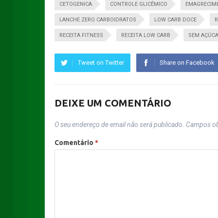
CETOGENICA
CONTROLE GLICÊMICO
EMAGRECIM
LANCHE ZERO CARBOIDRATOS
LOW CARB DOCE
R
RECEITA FITNESS
RECEITA LOW CARB
SEM AÇÚC
Tweet on Twitter
Share on Facebook
DEIXE UM COMENTÁRIO
O seu endereço de email não será publicado.
Campos ob
Comentário
*