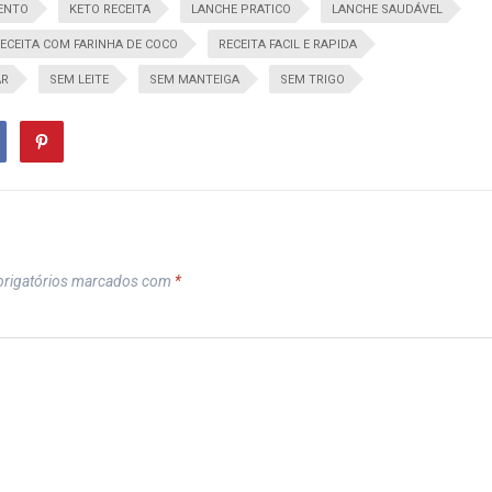
ENTO
KETO RECEITA
LANCHE PRATICO
LANCHE SAUDÁVEL
ECEITA COM FARINHA DE COCO
RECEITA FACIL E RAPIDA
AR
SEM LEITE
SEM MANTEIGA
SEM TRIGO
rigatórios marcados com
*