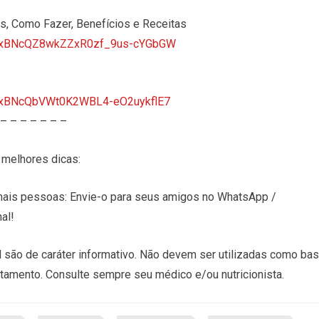
, Como Fazer, Benefícios e Receitas
ktTVxBNcQZ8wkZZxR0zf_9us-cYGbGW
tTVxBNcQbVWt0K2WBL4-eO2uykflE7
 – – – – – – –
melhores dicas:
is pessoas: Envie-o para seus amigos no WhatsApp /
al!
 são de caráter informativo. Não devem ser utilizadas como ba
atamento. Consulte sempre seu médico e/ou nutricionista.