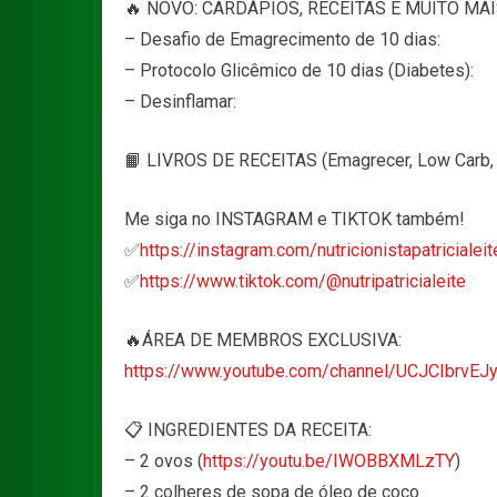
🔥 NOVO: CARDÁPIOS, RECEITAS E MUITO MAI
– Desafio de Emagrecimento de 10 dias:
– Protocolo Glicêmico de 10 dias (Diabetes):
– Desinflamar:
📙 LIVROS DE RECEITAS (Emagrecer, Low Carb, D
Me siga no INSTAGRAM e TIKTOK também!
✅
https://instagram.com/nutricionistapatricialeit
✅
https://www.tiktok.com/@nutripatricialeite
🔥ÁREA DE MEMBROS EXCLUSIVA:
https://www.youtube.com/channel/UCJCIbrvEJ
📋 INGREDIENTES DA RECEITA:
– 2 ovos (
https://youtu.be/IWOBBXMLzTY
)
– 2 colheres de sopa de óleo de coco