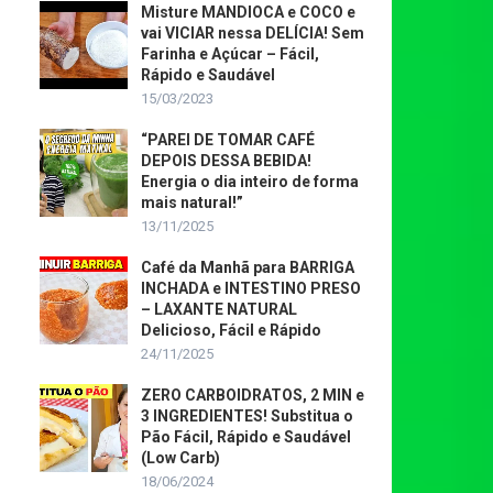
Misture MANDIOCA e COCO e
vai VICIAR nessa DELÍCIA! Sem
Farinha e Açúcar – Fácil,
Rápido e Saudável
15/03/2023
“PAREI DE TOMAR CAFÉ
DEPOIS DESSA BEBIDA!
Energia o dia inteiro de forma
mais natural!”
13/11/2025
Café da Manhã para BARRIGA
INCHADA e INTESTINO PRESO
– LAXANTE NATURAL
Delicioso, Fácil e Rápido
24/11/2025
ZERO CARBOIDRATOS, 2 MIN e
3 INGREDIENTES! Substitua o
Pão Fácil, Rápido e Saudável
(Low Carb)
18/06/2024