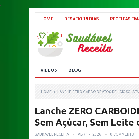
.
HOME
DESAFIO 19 DIAS
RECEITAS E
VIDEOS
BLOG
HOME
LANCHE ZERO CARBOIDRATOS DELICIOSO! SEM 
Lanche ZERO CARBOIDRA
Sem Açúcar, Sem Leite 
SAUDÁVEL RECEITA
ABR 17, 2026
0 COMMENTS