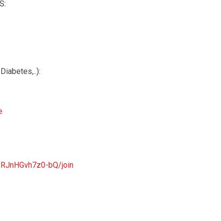
S:
iabetes,..):
e
yRJnHGvh7z0-bQ/join