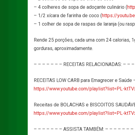
– 4 colheres de sopa de adoçante culinário (
htt
– 1/2 xícara de farinha de coco (
https://youtu.
– 1 colher de sopa de raspas de laranja (ou ras
Rende 25 porções, cada uma com 24 calorias, 1g 
gorduras, aproximadamente.
– – – – – – – RECEITAS RELACIONADAS: – – – 
RECEITAS LOW CARB para Emagrecer e Saúde – 
https://www.youtube.com/playlist?list=PL-
Receitas de BOLACHAS e BISCOITOS SAUDÁVEIS
https://www.youtube.com/playlist?list=PL
– – – – – – – ASSISTA TAMBÉM: – – – – – – –