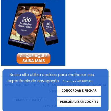
Nosso site utiliza cookies
para melhorar sua
experiência
de navegação.
Criado por WP RGPD Pro
© 2023
SAUDÁVEL RECEITA - AS MELHORES RECEITAS SAUDÁVEIS DA
CONCORDAR E FECHAR
INTERNET
TERMOS E CONDIÇÕES
POLÍTICAS DE PRIVACIDADE
PERSONALIZAR COOKIES
FORMULÁRIO RGPD