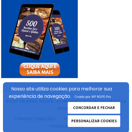
Nosso site utiliza cookies
para melhorar sua
experiência
de navegação.
Criado por WP RGPD Pro
© 2023
SAUDÁVEL RECEITA - AS MELHORES RECEITAS SAUDÁVEIS DA
CONCORDAR E FECHAR
INTERNET
TERMOS E CONDIÇÕES
POLÍTICAS DE PRIVACIDADE
PERSONALIZAR COOKIES
FORMULÁRIO RGPD