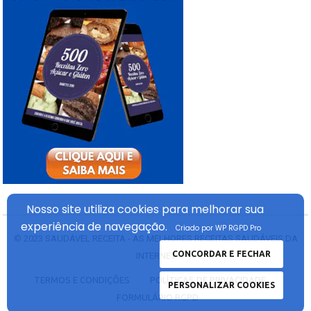
Nosso site utiliza cookies
para melhorar sua
experiência
de navegação.
Criado por WP RGPD Pro
© 2023
SAUDÁVEL RECEITA - AS MELHORES RECEITAS SAUDÁVEIS DA
CONCORDAR E FECHAR
INTERNET
TERMOS E CONDIÇÕES
POLÍTICAS DE PRIVACIDADE
PERSONALIZAR COOKIES
FORMULÁRIO RGPD