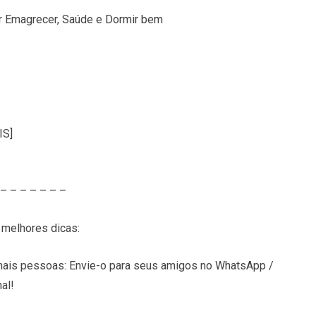
r Emagrecer, Saúde e Dormir bem
IS]
 – – – – – – –
melhores dicas:
is pessoas: Envie-o para seus amigos no WhatsApp /
al!