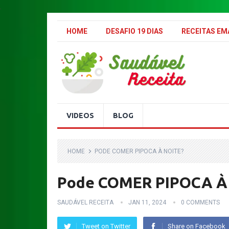
.
HOME
DESAFIO 19 DIAS
RECEITAS E
VIDEOS
BLOG
HOME
PODE COMER PIPOCA À NOITE?
Pode COMER PIPOCA À
SAUDÁVEL RECEITA
JAN 11, 2024
0 COMMENTS
Tweet on Twitter
Share on Facebook