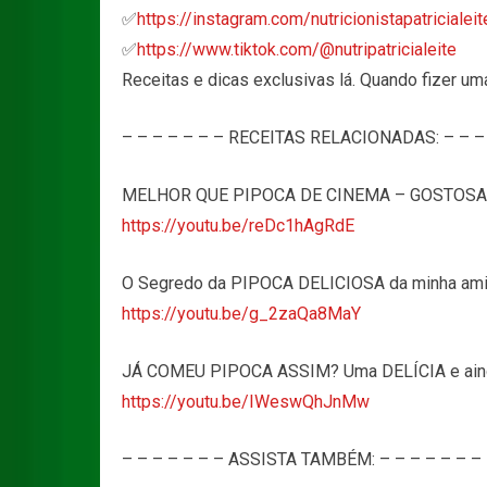
✅
https://instagram.com/nutricionistapatricialeit
✅
https://www.tiktok.com/@nutripatricialeite
Receitas e dicas exclusivas lá. Quando fizer um
– – – – – – – RECEITAS RELACIONADAS: – – – 
MELHOR QUE PIPOCA DE CINEMA – GOSTOSA 
https://youtu.be/reDc1hAgRdE
O Segredo da PIPOCA DELICIOSA da minha amig
https://youtu.be/g_2zaQa8MaY
JÁ COMEU PIPOCA ASSIM? Uma DELÍCIA e ain
https://youtu.be/IWeswQhJnMw
– – – – – – – ASSISTA TAMBÉM: – – – – – – –