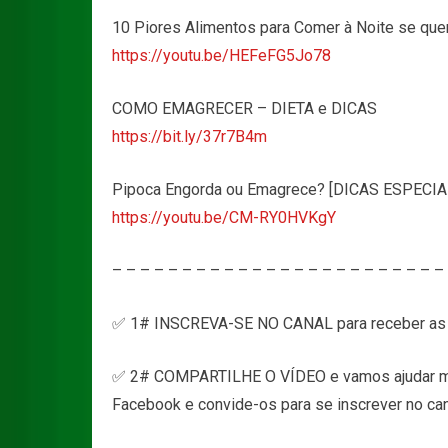
10 Piores Alimentos para Comer à Noite se que
https://youtu.be/HEFeFG5Jo78
COMO EMAGRECER – DIETA e DICAS
https://bit.ly/37r7B4m
Pipoca Engorda ou Emagrece? [DICAS ESPECIA
https://youtu.be/CM-RY0HVKgY
– – – – – – – – – – – – – – – – – – – – – – – –
✅ 1# INSCREVA-SE NO CANAL para receber as 
✅ 2# COMPARTILHE O VÍDEO e vamos ajudar ma
Facebook e convide-os para se inscrever no can