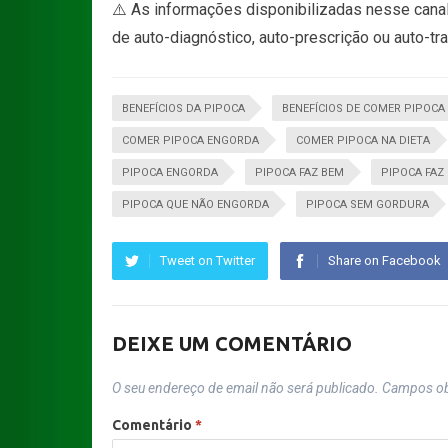
⚠️ As informações disponibilizadas nesse canal
de auto-diagnóstico, auto-prescrição ou auto-tr
BENEFÍCIOS DA PIPOCA
BENEFÍCIOS DE COMER PIPOCA
COMER PIPOCA ENGORDA
COMER PIPOCA NA DIETA
PIPOCA ENGORDA
PIPOCA FAZ BEM
PIPOCA FAZ
PIPOCA QUE NÃO ENGORDA
PIPOCA SEM GORDURA
Tweet on Twitter
Share on Facebook
DEIXE UM COMENTÁRIO
O seu endereço de email não será publicado.
Campos ob
Comentário
*