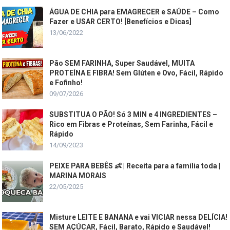
ÁGUA DE CHIA para EMAGRECER e SAÚDE – Como
Fazer e USAR CERTO! [Benefícios e Dicas]
13/06/2022
Pão SEM FARINHA, Super Saudável, MUITA
PROTEÍNA E FIBRA! Sem Glúten e Ovo, Fácil, Rápido
e Fofinho!
09/07/2026
SUBSTITUA O PÃO! Só 3 MIN e 4 INGREDIENTES –
Rico em Fibras e Proteínas, Sem Farinha, Fácil e
Rápido
14/09/2023
PEIXE PARA BEBÊS 👶 | Receita para a família toda |
MARINA MORAIS
22/05/2025
Misture LEITE E BANANA e vai VICIAR nessa DELÍCIA!
SEM AÇÚCAR, Fácil, Barato, Rápido e Saudável!