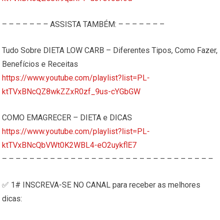
– – – – – – – ASSISTA TAMBÉM: – – – – – – –
Tudo Sobre DIETA LOW CARB – Diferentes Tipos, Como Fazer,
Benefícios e Receitas
https://www.youtube.com/playlist?list=PL-
ktTVxBNcQZ8wkZZxR0zf_9us-cYGbGW
COMO EMAGRECER – DIETA e DICAS
https://www.youtube.com/playlist?list=PL-
ktTVxBNcQbVWt0K2WBL4-eO2uykflE7
– – – – – – – – – – – – – – – – – – – – – – – – – – – – – – –
✅ 1# INSCREVA-SE NO CANAL para receber as melhores
dicas: