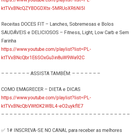
ktTVxBNcQZYBDGDXtx-5MRUoXR6NI5I
Receitas DOCES FIT – Lanches, Sobremesas e Bolos
SAUDÁVEIS e DELICIOSOS – Fitness, Light, Low Carb e Sem
Farinha
https://www.youtube.com/playlist?list=PL-
ktTVxBNcQbr1E6SOxGu3in8uW9Wa92C
– – – – – – – ASSISTA TAMBÉM: – – – – – – –
COMO EMAGRECER – DIETA e DICAS
https://www.youtube.com/playlist?list=PL-
ktTVxBNcQbVWt0K2WBL4-eO2uykflE7
– – – – – – – – – – – – – – – – – – – – – – – – – – – – – – –
✅ 1# INSCREVA-SE NO CANAL para receber as melhores