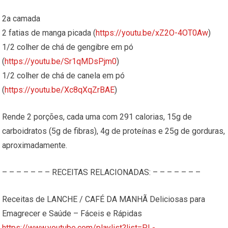
2a camada
2 fatias de manga picada (
https://youtu.be/xZ2O-4OT0Aw
)
1/2 colher de chá de gengibre em pó
(
https://youtu.be/Sr1qMDsPjm0
)
1/2 colher de chá de canela em pó
(
https://youtu.be/Xc8qXqZrBAE
)
Rende 2 porções, cada uma com 291 calorias, 15g de
carboidratos (5g de fibras), 4g de proteínas e 25g de gorduras,
aproximadamente.
– – – – – – – RECEITAS RELACIONADAS: – – – – – – –
Receitas de LANCHE / CAFÉ DA MANHÃ Deliciosas para
Emagrecer e Saúde – Fáceis e Rápidas
https://www.youtube.com/playlist?list=PL-