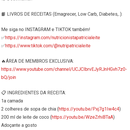
📙 LIVROS DE RECEITAS (Emagrecer, Low Carb, Diabetes,..):
Me siga no INSTAGRAM e TIKTOK também!
✅
https://instagram.com/nutricionistapatricialeite
✅
https://www.tiktok.com/@nutripatricialeite
🔥ÁREA DE MEMBROS EXCLUSIVA:
https://www.youtube.com/channel/UCJCIbrvEJyRJnHGvh7z0-
bQ/join
📋 INGREDIENTES DA RECEITA:
1a camada
2 colheres de sopa de chia (
https://youtu.be/Pxj7g1Iw4c4
)
200 ml de leite de coco (
https://youtu.be/WzeZrhiBTaA
)
Adoçante a gosto