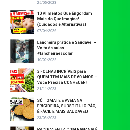
25/05/2023
10 Alimentos Que Engordam
Mais do Que Imagina!
(Cuidados e Alternativas)
07/04/2026
Lancheira prática e Saudável –
Volta às aulas
#lancheiraescolar
10/02/2025
3 FOLHAS INCRÍVEIS para
QUEM TEM MAIS DE 60 ANOS –
Você Precisa CONHECER!
21/11/2023
SÓ TOMATE E AVEIA NA
FRIGIDEIRA, SUBSTITUI O PÃO,
É FÁCIL E MAIS SAUDÁVEL!
23/03/2023
PAÇOCA FEITA COM BANANA! É