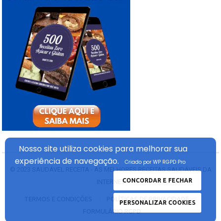
Nosso site utiliza cookies
para melhorar sua
experiência
de navegação.
Criado por WP RGPD Pro
© 2023
SAUDÁVEL RECEITA - AS MELHORES RECEITAS SAUDÁVEIS DA
CONCORDAR E FECHAR
INTERNET
TERMOS E CONDIÇÕES
POLÍTICAS DE PRIVACIDADE
PERSONALIZAR COOKIES
FORMULÁRIO RGPD