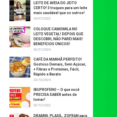
LEITE DE AVEIA DO JEITO
CERTO! 3 truques para um leite
mais saudável que os outros!
05/07/2023
COLOQUE CAMOMILA NO
LEITE VEGETAL! DEPOIS QUE
DESCOBRI, NÃO PAREI MAIS!
BENEFÍCIOS ÚNICOS!
02/01/2024
CAFÉ DA MANHÃ PERFEITO!
Gostoso Demais, Sem Açúcar,
+ Fibras e Proteínas, Fácil,
Rápido e Barato
20/10/2024
IBUPROFENO – O que você
PRECISA SABER antes de
tomar!
02/12/2022
DRAMIN, PLASIL, ZOFRAN para