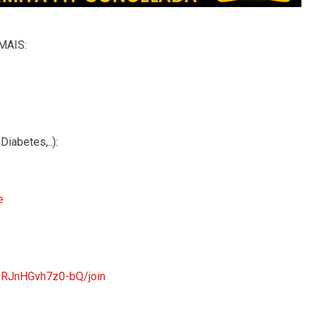
MAIS:
iabetes,..):
e
yRJnHGvh7z0-bQ/join