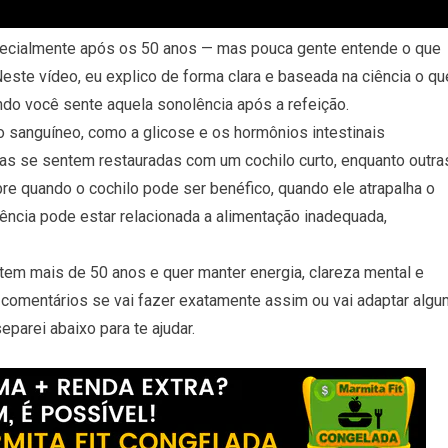
ecialmente após os 50 anos — mas pouca gente entende o que
ste vídeo, eu explico de forma clara e baseada na ciência o qu
ando você sente aquela sonolência após a refeição.
o sanguíneo, como a glicose e os hormônios intestinais
oas se sentem restauradas com um cochilo curto, enquanto outra
e quando o cochilo pode ser benéfico, quando ele atrapalha o
lência pode estar relacionada a alimentação inadequada,
em mais de 50 anos e quer manter energia, clareza mental e
 comentários se vai fazer exatamente assim ou vai adaptar algu
eparei abaixo para te ajudar.