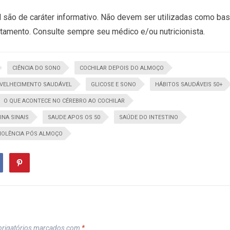
 são de caráter informativo. Não devem ser utilizadas como ba
atamento. Consulte sempre seu médico e/ou nutricionista.
CIÊNCIA DO SONO
COCHILAR DEPOIS DO ALMOÇO
VELHECIMENTO SAUDÁVEL
GLICOSE E SONO
HÁBITOS SAUDÁVEIS 50+
O QUE ACONTECE NO CÉREBRO AO COCHILAR
INA SINAIS
SAUDE APOS OS 50
SAÚDE DO INTESTINO
OLÊNCIA PÓS ALMOÇO
rigatórios marcados com
*