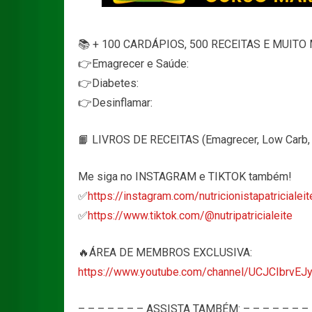
📚 + 100 CARDÁPIOS, 500 RECEITAS E MUITO 
👉Emagrecer e Saúde:
👉Diabetes:
👉Desinflamar:
📙 LIVROS DE RECEITAS (Emagrecer, Low Carb, D
Me siga no INSTAGRAM e TIKTOK também!
✅
https://instagram.com/nutricionistapatricialeit
✅
https://www.tiktok.com/@nutripatricialeite
🔥ÁREA DE MEMBROS EXCLUSIVA:
https://www.youtube.com/channel/UCJCIbrvEJ
– – – – – – – ASSISTA TAMBÉM: – – – – – – –