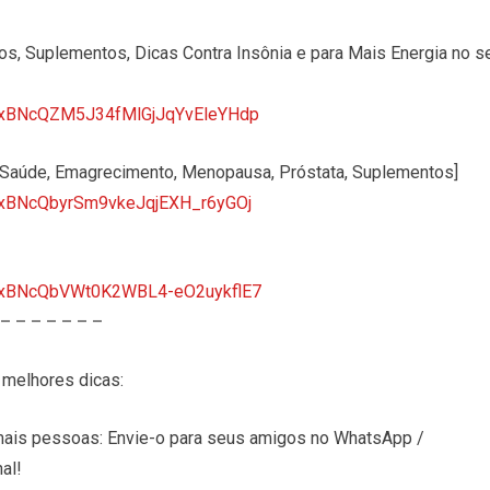
 Suplementos, Dicas Contra Insônia e para Mais Energia no s
tTVxBNcQZM5J34fMlGjJqYvEleYHdp
Saúde, Emagrecimento, Menopausa, Próstata, Suplementos]
tTVxBNcQbyrSm9vkeJqjEXH_r6yGOj
tTVxBNcQbVWt0K2WBL4-eO2uykflE7
 – – – – – – –
melhores dicas:
is pessoas: Envie-o para seus amigos no WhatsApp /
al!