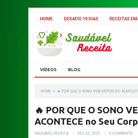
.
HOME
DESAFIO 19 DIAS
RECEITAS E
VIDEOS
BLOG
HOME
🔥 POR QUE O SONO VEM DEPOIS DO ALMOÇO
🔥 POR QUE O SONO V
ACONTECE no Seu Cor
SAUDÁVEL RECEITA
DEZ 25, 2025
0 COMMENTS