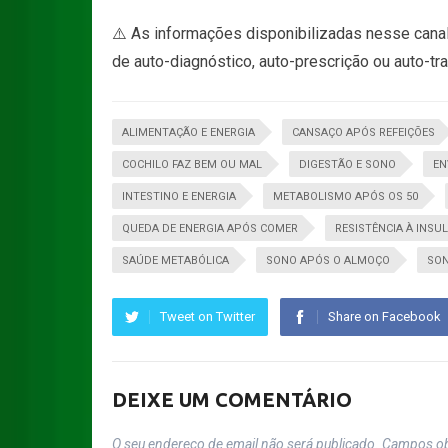
⚠️ As informações disponibilizadas nesse canal
de auto-diagnóstico, auto-prescrição ou auto-tr
ALIMENTAÇÃO E ENERGIA
CANSAÇO APÓS REFEIÇÕES
COCHILO FAZ BEM OU MAL
DIGESTÃO E SONO
EN
INTESTINO E ENERGIA
METABOLISMO APÓS OS 50
QUEDA DE ENERGIA APÓS COMER
RESISTÊNCIA À INSUL
SAÚDE METABÓLICA
SONO APÓS O ALMOÇO
SON
Tweet on Twitter
Share on Facebook
DEIXE UM COMENTÁRIO
O seu endereço de email não será publicado.
Campos ob