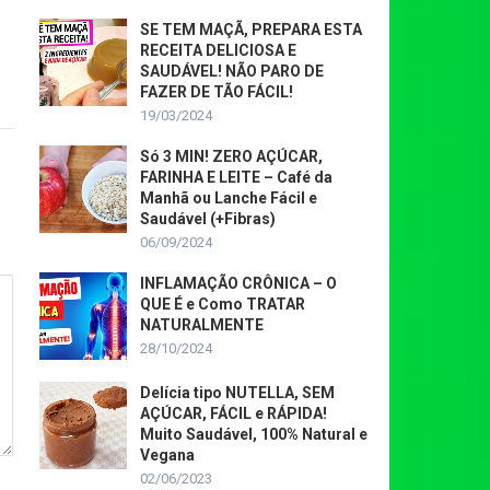
SE TEM MAÇÃ, PREPARA ESTA
RECEITA DELICIOSA E
SAUDÁVEL! NÃO PARO DE
FAZER DE TÃO FÁCIL!
19/03/2024
Só 3 MIN! ZERO AÇÚCAR,
FARINHA E LEITE – Café da
Manhã ou Lanche Fácil e
Saudável (+Fibras)
06/09/2024
INFLAMAÇÃO CRÔNICA – O
QUE É e Como TRATAR
NATURALMENTE
28/10/2024
Delícia tipo NUTELLA, SEM
AÇÚCAR, FÁCIL e RÁPIDA!
Muito Saudável, 100% Natural e
Vegana
02/06/2023