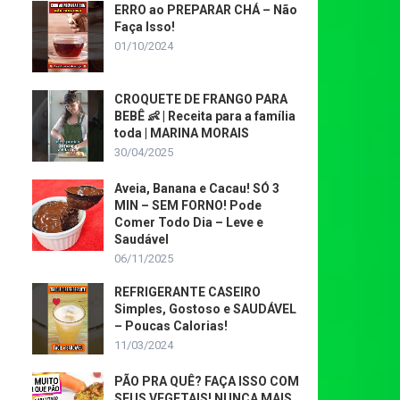
ERRO ao PREPARAR CHÁ – Não
Faça Isso!
01/10/2024
CROQUETE DE FRANGO PARA
BEBÊ 👶 | Receita para a família
toda | MARINA MORAIS
30/04/2025
Aveia, Banana e Cacau! SÓ 3
MIN – SEM FORNO! Pode
Comer Todo Dia – Leve e
Saudável
06/11/2025
REFRIGERANTE CASEIRO
Simples, Gostoso e SAUDÁVEL
– Poucas Calorias!
11/03/2024
PÃO PRA QUÊ? FAÇA ISSO COM
SEUS VEGETAIS! NUNCA MAIS