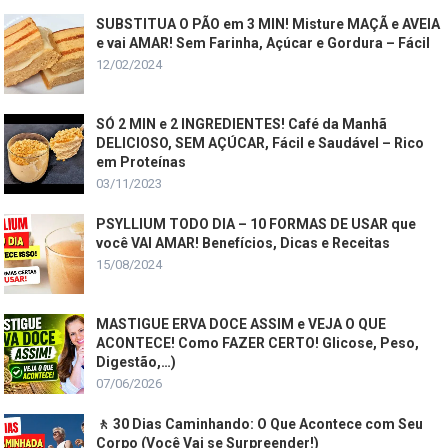
SUBSTITUA O PÃO em 3 MIN! Misture MAÇÃ e AVEIA
e vai AMAR! Sem Farinha, Açúcar e Gordura – Fácil
12/02/2024
SÓ 2 MIN e 2 INGREDIENTES! Café da Manhã
DELICIOSO, SEM AÇÚCAR, Fácil e Saudável – Rico
em Proteínas
03/11/2023
PSYLLIUM TODO DIA – 10 FORMAS DE USAR que
você VAI AMAR! Benefícios, Dicas e Receitas
15/08/2024
MASTIGUE ERVA DOCE ASSIM e VEJA O QUE
ACONTECE! Como FAZER CERTO! Glicose, Peso,
Digestão,…)
07/06/2026
🚶 30 Dias Caminhando: O Que Acontece com Seu
Corpo (Você Vai se Surpreender!)