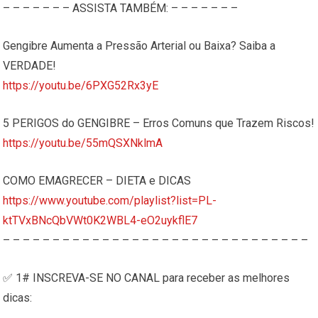
– – – – – – – ASSISTA TAMBÉM: – – – – – – –
Gengibre Aumenta a Pressão Arterial ou Baixa? Saiba a
VERDADE!
https://youtu.be/6PXG52Rx3yE
5 PERIGOS do GENGIBRE – Erros Comuns que Trazem Riscos!
https://youtu.be/55mQSXNklmA
COMO EMAGRECER – DIETA e DICAS
https://www.youtube.com/playlist?list=PL-
ktTVxBNcQbVWt0K2WBL4-eO2uykflE7
– – – – – – – – – – – – – – – – – – – – – – – – – – – – – – –
✅ 1# INSCREVA-SE NO CANAL para receber as melhores
dicas: