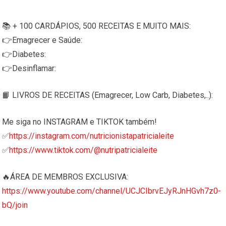
📚 + 100 CARDÁPIOS, 500 RECEITAS E MUITO MAIS:
👉Emagrecer e Saúde:
👉Diabetes:
👉Desinflamar:
📙 LIVROS DE RECEITAS (Emagrecer, Low Carb, Diabetes,..):
Me siga no INSTAGRAM e TIKTOK também!
✅
https://instagram.com/nutricionistapatricialeite
✅
https://www.tiktok.com/@nutripatricialeite
🔥ÁREA DE MEMBROS EXCLUSIVA:
https://www.youtube.com/channel/UCJCIbrvEJyRJnHGvh7z0-
bQ/join