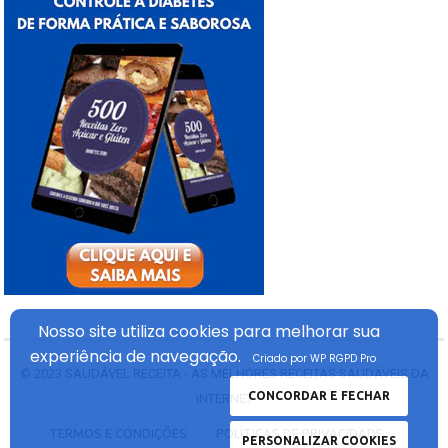
Nosso site utiliza cookies
para melhorar sua
experiência
de navegação.
Criado por WP RGPD Pro
© 2023
SAUDÁVEL RECEITA - AS MELHORES RECEITAS SAUDÁVEIS DA
CONCORDAR E FECHAR
INTERNET
TERMOS E CONDIÇÕES
POLÍTICAS DE PRIVACIDADE
PERSONALIZAR COOKIES