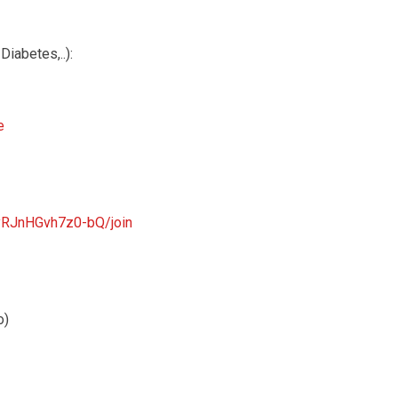
iabetes,..):
e
yRJnHGvh7z0-bQ/join
o)