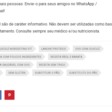
is pessoas: Envie-o para seus amigos no WhatsApp /
al!
 são de caráter informativo. Não devem ser utilizadas como ba
atamento. Consulte sempre seu médico e/ou nutricionista.
USCUZ NORDESTINO FIT
LANCHE PROTEICO
OVO COM CUSCUZ
TA COM POUCOS INGREDIENTES
RECEITA FÁCIL E BARATA
TA SAUDÁVEL COM OVO
RECEITA SEM TRIGO
SEM GLÚTEN
SUBSTITUIR O PÃO
SUBSTITUTO DO PÃO