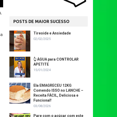
,
POSTS DE MAIOR SUCESSO
Tireoide e Ansiedade
sa
02/02/2025
👆 ÁGUA para CONTROLAR
APETITE
15/01/2024
Ela EMAGRECEU 12KG
Comendo ISSO no LANCHE –
Receita FÁCIL, Deliciosa e
Funcional!
03/08/2026
Pare com o açúcar com este