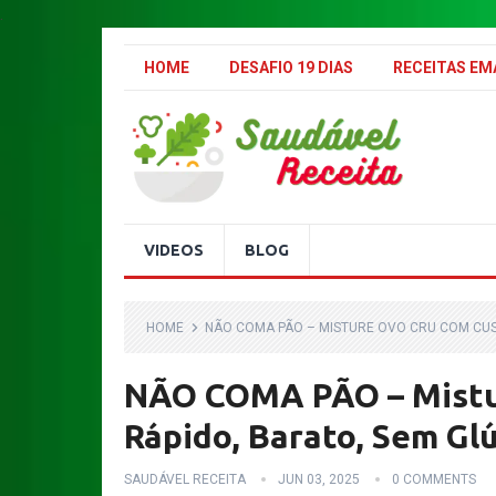
.
HOME
DESAFIO 19 DIAS
RECEITAS E
VIDEOS
BLOG
HOME
NÃO COMA PÃO – MISTURE OVO CRU COM CUSC
NÃO COMA PÃO – Mistu
Rápido, Barato, Sem Glú
SAUDÁVEL RECEITA
JUN 03, 2025
0 COMMENTS