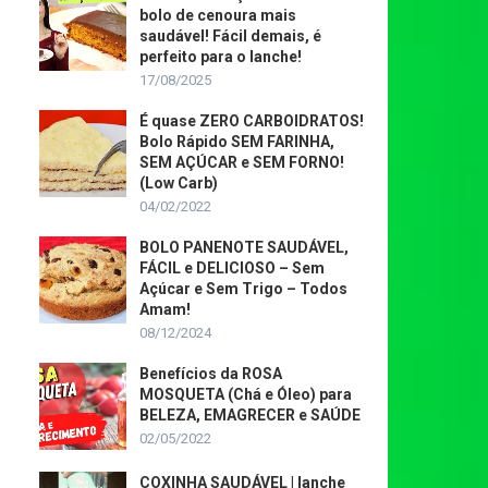
bolo de cenoura mais
saudável! Fácil demais, é
perfeito para o lanche!
17/08/2025
É quase ZERO CARBOIDRATOS!
Bolo Rápido SEM FARINHA,
SEM AÇÚCAR e SEM FORNO!
(Low Carb)
04/02/2022
BOLO PANENOTE SAUDÁVEL,
FÁCIL e DELICIOSO – Sem
Açúcar e Sem Trigo – Todos
Amam!
08/12/2024
Benefícios da ROSA
MOSQUETA (Chá e Óleo) para
BELEZA, EMAGRECER e SAÚDE
02/05/2022
COXINHA SAUDÁVEL | lanche