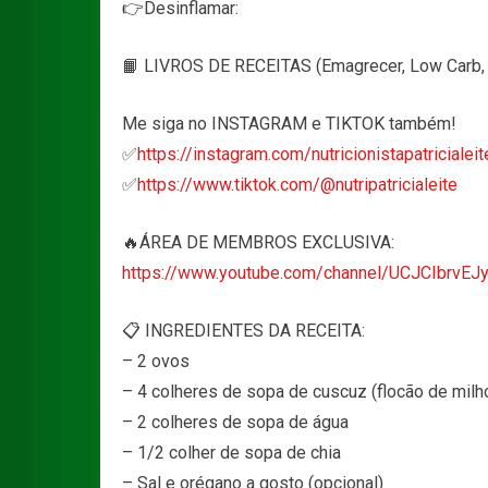
👉Desinflamar:
📙 LIVROS DE RECEITAS (Emagrecer, Low Carb, D
Me siga no INSTAGRAM e TIKTOK também!
✅
https://instagram.com/nutricionistapatricialeit
✅
https://www.tiktok.com/@nutripatricialeite
🔥ÁREA DE MEMBROS EXCLUSIVA:
https://www.youtube.com/channel/UCJCIbrvEJ
📋 INGREDIENTES DA RECEITA:
– 2 ovos
– 4 colheres de sopa de cuscuz (flocão de milh
– 2 colheres de sopa de água
– 1/2 colher de sopa de chia
– Sal e orégano a gosto (opcional)