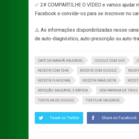
✅ 2# COMPARTILHE O VÍDEO e vamos ajudar ma
Facebook e convide-os para se inscrever no can
⚠️ As informações disponibilizadas nesse canal
de auto-diagnóstico, auto-prescrição ou auto-tr
CAFÉ DA MANHÃ SAUDÁVEL
CUSCUZ COM OVO
C
RECEITA COM CHIA
RECEITA COM CUSCUZ
RECEI
RECEITA FUNCIONAL
RECEITA PARA DIETA
RECEI
REFEIÇÃO SAUDÁVEL E RÁPIDA
SEM FARINHA DE TRIGO
TORTILHA DE CUSCUZ
TORTILHA SAUDÁVEL
Tweet on Twitter
Share on Facebook