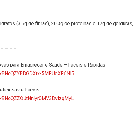
dratos (3,6g de fibras), 20,3g de proteínas e 17g de gorduras,
– – – –
as para Emagrecer e Saúde – Fáceis e Rápidas
ktTVxBNcQZYBDGDXtx-5MRUoXR6NI5I
eliciosas e Fáceis
tTVxBNcQZZOJtNnlyr0MV3DvlzqMyL