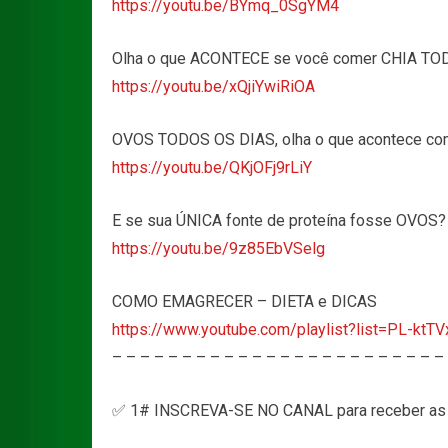
https://youtu.be/BYmq_0SgYM4
Olha o que ACONTECE se você comer CHIA TO
https://youtu.be/xQjiYwiRiOA
OVOS TODOS OS DIAS, olha o que acontece co
https://youtu.be/QKjOFj9rLiY
E se sua ÚNICA fonte de proteína fosse OVOS?
https://youtu.be/9z85EbVSelg
COMO EMAGRECER – DIETA e DICAS
https://www.youtube.com/playlist?list=PL-k
– – – – – – – – – – – – – – – – – – – – – – – –
✅ 1# INSCREVA-SE NO CANAL para receber as 