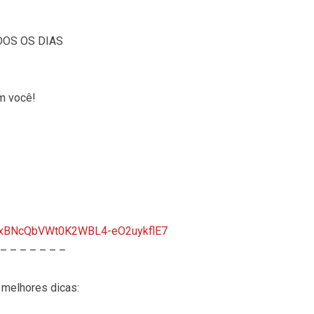
DOS OS DIAS
m você!
tTVxBNcQbVWt0K2WBL4-eO2uykflE7
 – – – – – – –
melhores dicas: