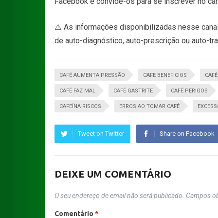
Facebook e convide-os para se inscrever no can
⚠️ As informações disponibilizadas nesse canal
de auto-diagnóstico, auto-prescrição ou auto-tr
CAFÉ AUMENTA PRESSÃO
CAFE BENEFICIOS
CAFÉ
CAFÉ FAZ MAL
CAFÉ GASTRITE
CAFÉ PERIGOS
CAFEÍNA RISCOS
ERROS AO TOMAR CAFÉ
EXCESS
Tweet on Twitter
Share on Facebook
DEIXE UM COMENTÁRIO
O seu endereço de email não será publicado.
Campos ob
Comentário
*