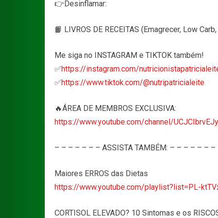
👉Desinflamar:
📙 LIVROS DE RECEITAS (Emagrecer, Low Carb, D
Me siga no INSTAGRAM e TIKTOK também!
✅
https://instagram.com/nutricionistapatricialeit
✅
https://www.tiktok.com/@nutripatricialeite
🔥ÁREA DE MEMBROS EXCLUSIVA:
https://www.youtube.com/channel/UCJCIbrvEJ
– – – – – – – ASSISTA TAMBÉM: – – – – – – –
Maiores ERROS das Dietas
https://www.youtube.com/playlist?list=PL-
CORTISOL ELEVADO? 10 Sintomas e os RISCO