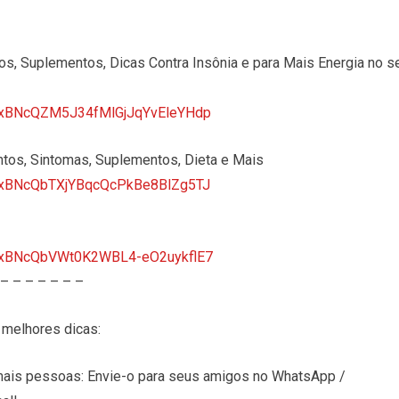
 Suplementos, Dicas Contra Insônia e para Mais Energia no s
tTVxBNcQZM5J34fMlGjJqYvEleYHdp
tos, Sintomas, Suplementos, Dieta e Mais
tTVxBNcQbTXjYBqcQcPkBe8BlZg5TJ
tTVxBNcQbVWt0K2WBL4-eO2uykflE7
 – – – – – – –
melhores dicas:
is pessoas: Envie-o para seus amigos no WhatsApp /