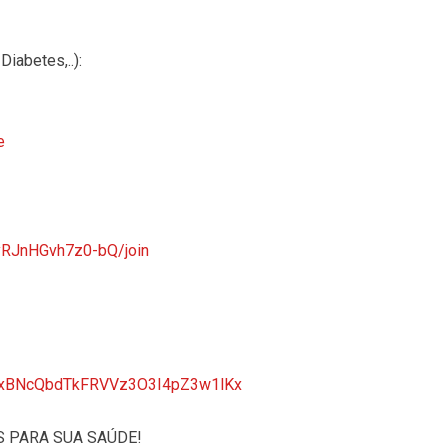
iabetes,..):
e
yRJnHGvh7z0-bQ/join
ktTVxBNcQbdTkFRVVz3O3I4pZ3w1lKx
S PARA SUA SAÚDE!