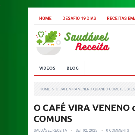
.
HOME
DESAFIO 19 DIAS
RECEITAS E
VIDEOS
BLOG
HOME
O CAFÉ VIRA VENENO QUANDO COMETE ESTE
O CAFÉ VIRA VENENO q
COMUNS
SAUDÁVEL RECEITA
SET 02, 2025
0 COMMENTS