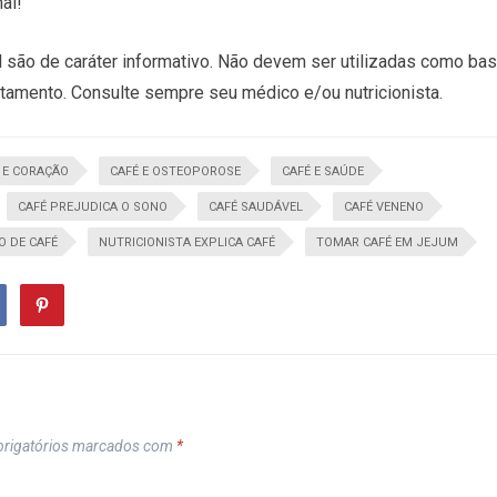
al!
 são de caráter informativo. Não devem ser utilizadas como ba
atamento. Consulte sempre seu médico e/ou nutricionista.
 E CORAÇÃO
CAFÉ E OSTEOPOROSE
CAFÉ E SAÚDE
CAFÉ PREJUDICA O SONO
CAFÉ SAUDÁVEL
CAFÉ VENENO
O DE CAFÉ
NUTRICIONISTA EXPLICA CAFÉ
TOMAR CAFÉ EM JEJUM
rigatórios marcados com
*