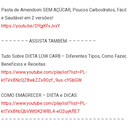
Pasta de Amendoim SEM AÇÚCAR, Poucos Carboidratos, Fácil
e Saudável em 2 versões!
https://youtu.be/DYgjKfxJvxY
– – – – – – – ASSISTA TAMBÉM: – – – – – – –
Tudo Sobre DIETA LOW CARB – Diferentes Tipos, Como Fazer,
Benefícios e Receitas
https://www.youtube.com/playlist?list=PL-
ktTVxBNcQZ8wkZZxR0zf_9us-cYGbGW
COMO EMAGRECER – DIETA e DICAS
https://www.youtube.com/playlist?list=PL-
ktTVxBNcQbVWt0K2WBL4-eO2uykflE7
– – – – – – – – – – – – – – – – – – – – – – – – – – – – – – –