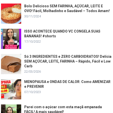
Bolo Delicioso SEM FARINHA, AÇÚCAR, LEITE E
OVO! Fácil, Molhadinho e Saudável – Todos Amam!
30/11/2024
ISSO ACONTECE QUANDO VC CONGELA SUAS
BANANAS! #shorts
17/10/2022
Só 3 INGREDIENTES e ZERO CARBOIDRATOS! Delícia
SEM AÇÚCAR, LEITE, FARINHA – Rápido, Fácil e Low
Carb
22/03/2026
MENOPAUSA e ONDAS DE CALOR: Como AMENIZAR
e PREVENIR
07/10/2023
Parei com o açúcar com esta maçã empanada
FÁCIL! A mais saudável!